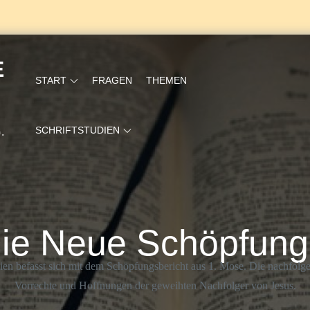
E
START
FRAGEN
THEMEN
SCHRIFTSTUDIEN
.
ie Neue Schöpfung
dien befasst sich mit dem Schöpfungsbericht aus 1. Mose. Die nachfolg
Vorrechte und Hoffnungen der geweihten Nachfolger von Jesus.