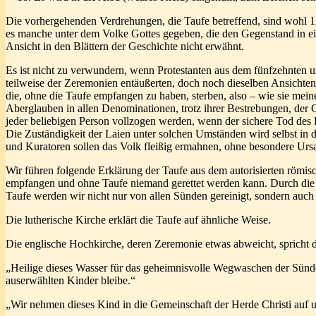
Die vorhergehenden Verdrehungen, die Taufe betreffend, sind wohl 
es manche unter dem Volke Gottes gegeben, die den Gegenstand in ein
Ansicht in den Blättern der Geschichte nicht erwähnt.
Es ist nicht zu verwundern, wenn Protestanten aus dem fünfzehnten u
teilweise der Zeremonien entäußerten, doch noch dieselben Ansichten
die, ohne die Taufe empfangen zu haben, sterben, also – wie sie me
Aberglauben in allen Denominationen, trotz ihrer Bestrebungen, der Ge
jeder beliebigen Person vollzogen werden, wenn der sichere Tod des K
Die Zuständigkeit der Laien unter solchen Umständen wird selbst in 
und Kuratoren sollen das Volk fleißig ermahnen, ohne besondere Urs
Wir führen folgende Erklärung der Taufe aus dem autorisierten römi
empfangen und ohne Taufe niemand gerettet werden kann. Durch die T
Taufe werden wir nicht nur von allen Sünden gereinigt, sondern auch
Die lutherische Kirche erklärt die Taufe auf ähnliche Weise.
Die englische Hochkirche, deren Zeremonie etwas abweicht, spricht 
„Heilige dieses Wasser für das geheimnisvolle Wegwaschen der Sünde,
auserwählten Kinder bleibe.“
„Wir nehmen dieses Kind in die Gemeinschaft der Herde Christi auf 