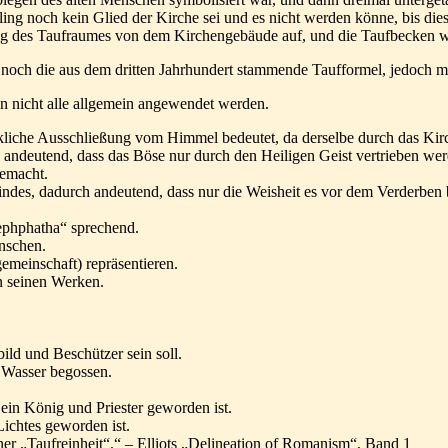
ling noch kein Glied der Kirche sei und es nicht werden könne, bis di
ng des Taufraumes von dem Kirchengebäude auf, und die Taufbecken wu
noch die aus dem dritten Jahrhundert stammende Taufformel, jedoch mi
n nicht alle allgemein angewendet werden.
kliche Ausschließung vom Himmel bedeutet, da derselbe durch das Kirch
ch andeutend, dass das Böse nur durch den Heiligen Geist vertrieben we
gemacht.
Kindes, dadurch andeutend, dass nur die Weisheit es vor dem Verderbe
ephphatha“ sprechend.
nschen.
gemeinschaft) repräsentieren.
n seinen Werken.
ld und Beschützer sein soll.
t Wasser begossen.
ein König und Priester geworden ist.
ichtes geworden ist.
ner „Taufreinheit“.“ – Elliots „Delineation of Romanism“, Band 1