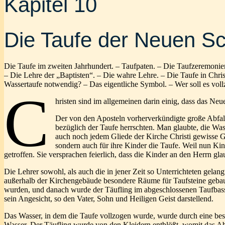
Kapitel 10
Die Taufe der Neuen S
Die Taufe im zweiten Jahrhundert. – Taufpaten. – Die Taufzeremonien
– Die Lehre der „Baptisten“. – Die wahre Lehre. – Die Taufe in Christ
Wassertaufe notwendig? – Das eigentliche Symbol. – Wer soll es vol
C
hristen sind im allgemeinen darin einig, dass das N
Der von den Aposteln vorherverkündigte große Abfall
bezüglich der Taufe herrschten. Man glaubte, die Was
auch noch jedem Gliede der Kirche Christi gewisse Gn
sondern auch für ihre Kinder die Taufe. Weil nun Ki
getroffen. Sie versprachen feierlich, dass die Kinder an den Herrn gl
Die Lehrer sowohl, als auch die in jener Zeit so Unterrichteten ge
außerhalb der Kirchengebäude besondere Räume für Taufsteine gebaut
wurden, und danach wurde der Täufling im abgeschlossenen Taufbassi
sein Angesicht, so den Vater, Sohn und Heiligen Geist darstellend.
Das Wasser, in dem die Taufe vollzogen wurde, wurde durch eine bes
Wasser. Der Täufling wurde von den Kleidern entblößt, womit das Ab