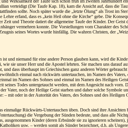
 und Wirksamkeit der Taufe sich schon früh im zweiten Jahrhundert en
ullian verteidigt (Die Taufe Kap. 18), kam die Ansicht auf, dass die T
attfinden sollte. Noch später wurde die „letzte Ölung“ als Trost im St
ie Lehre erfand, dass es „kein Heil ohne die Kirche“ gebe. Die Konseq
Zeit und Theorie datiert die allgemeine Taufe der Kinder. Der Geist der
Anhänger vermehren konnte. Die Vorstellungen vom Charakter des Schöp
s Zeugnis seines Wortes wurde hinfällig. Die wahren Christen, der „We
n ist und niemand für eine andere Person glauben kann, wird die Kinde
ei, wie sie unser Herr und die Apostel lehrten. Sie machen uns darauf 
at, und dass überhaupt im Griechischen ganz anderen Wörter gebraucht
gewöhnlich einmal nach rückwärts untertauchen, im Namen des Vaters, 
nmal im Namen des Sohnes und einmal im Namen des Heiligen Geistes. 
heit seines Todes untergetaucht werden, mit dem Angesicht nach vorn. D
der Vater, noch der Heilige Geist starben und daher solche Symbole u
te: – mit oder in der Autorität des Vaters, des Sohnes und des Heiligen 
as einmalige Rückwärts-Untertauchen üben. Doch sind ihre Ansichten b
(Untertauchung) die Vergebung der Sünden bedeute, und dass alle Nicht
s, ausgenommen Kinder (deren Erbsünde sie zu ignorieren scheinen), ja
 Katholiken usw. – werden somit als Sünder bezeichnet, d.h. als Unger