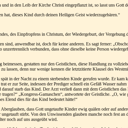
n und in den Leib der Kirche Christi eingepflanzt ist, so lasst uns Got
len hat, dieses Kind durch deinen Heiligen Geist wiederzugebären.“
ndes, des Einpfropfens in Christum, der Wiedergeburt, der Vergebung 
ten sind, anwendbar ist, doch für keine anderen. Es sagt ferner: „Obsc
o unzertrennlich verbunden, dass ohne dieselbe keine Person wiedergeb
beimessen, gestatten nur den Geistlichen, diese Handlung zu vollziehe
n zu lassen, denn nur wenige kennen die letztzitierte Klausel des Westm
r spät in der Nacht zu einem sterbenden Kinde gerufen wurde. Er kam 
, trat er zur Seite, indessen der Prediger schnell ein Gefäß Wasser nah
 darauf starb das Kind. Der Arzt verließ dann mit dem Geistlichen da
 tragen?“ „Kongress-Gamaschen“, antwortete der Geistliche. „O, wie g
s Elend dies für das Kind bedeutet hätte!“
en Aberglauben, dass Gott ungetaufte Kinder ewig quälen oder auf ander
ungetauft stirbt. Von den Unwissenden glauben manche noch fest an d
alter noch auf uns ausgeübt wird.