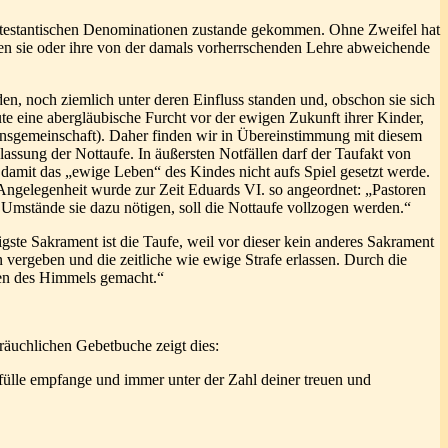
rotestantischen Denominationen zustande gekommen. Ohne Zweifel hat
den sie oder ihre von der damals vorherrschenden Lehre abweichende
en, noch ziemlich unter deren Einfluss standen und, obschon sie sich
te eine abergläubische Furcht vor der ewigen Zukunft ihrer Kinder,
onsgemeinschaft). Daher finden wir in Übereinstimmung mit diesem
ulassung der Nottaufe. In äußersten Notfällen darf der Taufakt von
, damit das „ewige Leben“ des Kindes nicht aufs Spiel gesetzt werde.
 Angelegenheit wurde zur Zeit Eduards VI. so angeordnet: „Pastoren
Umstände sie dazu nötigen, soll die Nottaufe vollzogen werden.“
igste Sakrament ist die Taufe, weil vor dieser kein anderes Sakrament
ergeben und die zeitliche wie ewige Strafe erlassen. Durch die
rben des Himmels gemacht.“
räuchlichen Gebetbuche zeigt dies:
nfülle empfange und immer unter der Zahl deiner treuen und