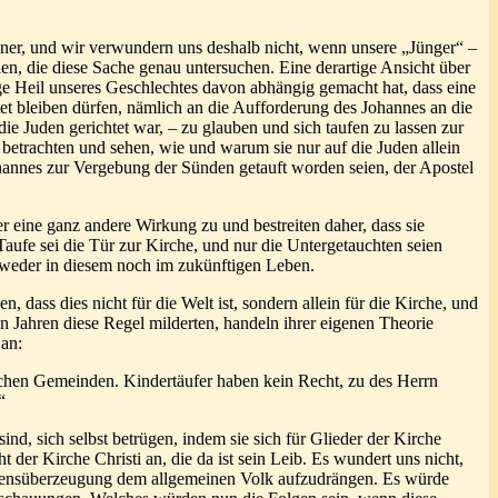
enner, und wir verwundern uns deshalb nicht, wenn unsere „Jünger“ –
len, die diese Sache genau untersuchen. Eine derartige Ansicht über
ige Heil unseres Geschlechtes davon abhängig gemacht hat, dass eine
tet bleiben dürfen, nämlich an die Aufforderung des Johannes an die
die Juden gerichtet war, – zu glauben und sich taufen zu lassen zur
 betrachten und sehen, wie und warum sie nur auf die Juden allein
hannes zur Vergebung der Sünden getauft worden seien, der Apostel
r eine ganz andere Wirkung zu und bestreiten daher, dass sie
aufe sei die Tür zur Kirche, und nur die Untergetauchten seien
– weder in diesem noch im zukünftigen Leben.
ass dies nicht für die Welt ist, sondern allein für die Kirche, und
n Jahren diese Regel milderten, handeln ihrer eigenen Theorie
 an:
lichen Gemeinden. Kindertäufer haben kein Recht, zu des Herrn
“
sind, sich selbst betrügen, indem sie sich für Glieder der Kirche
 der Kirche Christi an, die da ist sein Leib. Es wundert uns nicht,
laubensüberzeugung dem allgemeinen Volk aufzudrängen. Es würde