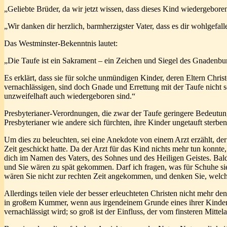
„Geliebte Brüder, da wir jetzt wissen, dass dieses Kind wiedergebore
„Wir danken dir herzlich, barmherzigster Vater, dass es dir wohlgefal
Das Westminster-Bekenntnis lautet:
„Die Taufe ist ein Sakrament – ein Zeichen und Siegel des Gnadenbu
Es erklärt, dass sie für solche unmündigen Kinder, deren Eltern Chris
vernachlässigen, sind doch Gnade und Errettung mit der Taufe nicht s
unzweifelhaft auch wiedergeboren sind.“
Presbyterianer-Verordnungen, die zwar der Taufe geringere Bedeutung 
Presbyterianer wie andere sich fürchten, ihre Kinder ungetauft sterbe
Um dies zu beleuchten, sei eine Anekdote von einem Arzt erzählt, de
Zeit geschickt hatte. Da der Arzt für das Kind nichts mehr tun konnte
dich im Namen des Vaters, des Sohnes und des Heiligen Geistes. Bald
und Sie wären zu spät gekommen. Darf ich fragen, was für Schuhe sie
wären Sie nicht zur rechten Zeit angekommen, und denken Sie, welche
Allerdings teilen viele der besser erleuchteten Christen nicht mehr d
in großem Kummer, wenn aus irgendeinem Grunde eines ihrer Kinder 
vernachlässigt wird; so groß ist der Einfluss, der vom finsteren Mittel