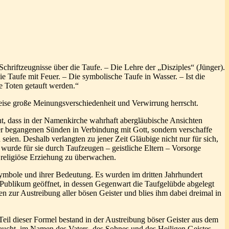
hriftzeugnisse über die Taufe. – Die Lehre der „Disziples“ (Jünger).
ie Taufe mit Feuer. – Die symbolische Taufe in Wasser. – Ist die
e Toten getauft werden.“
Weise große Meinungsverschiedenheit und Verwirrung herrscht.
ht, dass in der Namenkirche wahrhaft abergläubische Ansichten
 der begangenen Sünden in Verbindung mit Gott, sondern verschaffe
ien. Deshalb verlangten zu jener Zeit Gläubige nicht nur für sich,
wurde für sie durch Taufzeugen – geistliche Eltern – Vorsorge
e religiöse Erziehung zu überwachen.
Symbole und ihrer Bedeutung. Es wurden im dritten Jahrhundert
 Publikum geöffnet, in dessen Gegenwart die Taufgelübde abgelegt
zur Austreibung aller bösen Geister und blies ihm dabei dreimal in
il dieser Formel bestand in der Austreibung böser Geister aus dem
aucht, im Namen des Vaters, des Sohnes und des Heiligen Geistes.