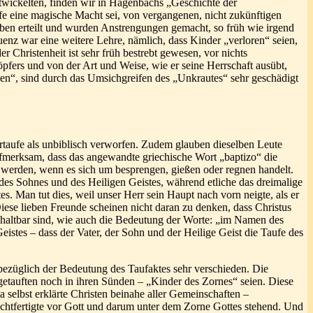
twickelten, finden wir in Hagenbachs „Geschichte der
aufe eine magische Macht sei, von vergangenen, nicht zukünftigen
erben erteilt und wurden Anstrengungen gemacht, so früh wie irgend
uenz war eine weitere Lehre, nämlich, dass Kinder „verloren“ seien,
 Christenheit ist sehr früh bestrebt gewesen, vor nichts
fers und von der Art und Weise, wie er seine Herrschaft ausübt,
izen“, sind durch das Umsichgreifen des „Unkrautes“ sehr geschädigt
rtaufe als unbiblisch verworfen. Zudem glauben dieselben Leute
aufmerksam, dass das angewandte griechische Wort „baptizo“ die
 werden, wenn es sich um besprengen, gießen oder regnen handelt.
des Sohnes und des Heiligen Geistes, während etliche das dreimalige
Man tut dies, weil unser Herr sein Haupt nach vorn neigte, als er
iese lieben Freunde scheinen nicht daran zu denken, dass Christus
nhaltbar sind, wie auch die Bedeutung der Worte: „im Namen des
Geistes – dass der Vater, der Sohn und der Heilige Geist die Taufe des
ezüglich der Bedeutung des Taufaktes sehr verschieden. Die
getauften noch in ihren Sünden – „Kinder des Zornes“ seien. Diese
 selbst erklärte Christen beinahe aller Gemeinschaften –
echtfertigte vor Gott und darum unter dem Zorne Gottes stehend. Und