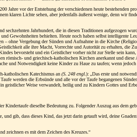
1200 Jahre vor der Entstehung der verschiedenen heute bestehenden p
em klaren Lichte sehen, aber jedenfalls äußerst wenige, denn wir fin
nd sechzehnten Jahrhundert, die in diesen Traditionen aufgezogen wurd
 und Gewohnheiten behielten. Heute noch haben selbst intelligente Leu
inen – ohne Vergebung der Sünden und Aufnahme in die Kirche (Religi
istlichkeit alle ihre Macht, Vorrechte und Autorität zu erhalten, die Z
indes bevorsteht und ein Geistlicher vorher nicht zur Stelle sein kann
den römisch- und griechisch-katholischen Kirchen anerkannt und diese
ache und Notwendigkeit keine Kinder zu Haue zu taufen; wenn jedoch 
sch-katholischen Katechismus an
(S. 248 engl
.): „Das erste und notwend
aufe werden die Erbsünde und alle vor der Taufe begangenen Sünden v
 in geistlicher Weise verwandelt, heilig und zu Kindern Gottes und E
der Kindertaufe dieselbe Bedeutung zu. Folgender Auszug aus dem geb
 und gib, dass dieses Kind, das jetzt darin getauft wird, deine Gnade
und zeichnen es mit dem Zeichen des Kreuzes.“