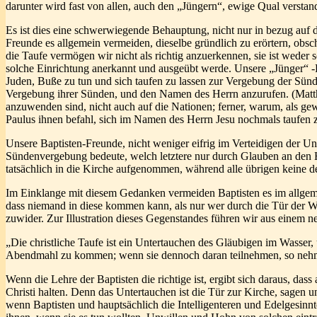
darunter wird fast von allen, auch den „Jüngern“, ewige Qual verstan
Es ist dies eine schwerwiegende Behauptung, nicht nur in bezug auf 
Freunde es allgemein vermeiden, dieselbe gründlich zu erörtern, obsch
die Taufe vermögen wir nicht als richtig anzuerkennen, sie ist weder
solche Einrichtung anerkannt und ausgeübt werde. Unsere „Jünger“ -Fr
Juden, Buße zu tun und sich taufen zu lassen zur Vergebung der Sünden;
Vergebung ihrer Sünden, und den Namen des Herrn anzurufen. (Matth. 3
anzuwenden sind, nicht auch auf die Nationen; ferner, warum, als g
Paulus ihnen befahl, sich im Namen des Herrn Jesu nochmals taufen z
Unsere Baptisten-Freunde, nicht weniger eifrig im Verteidigen der Un
Sündenvergebung bedeute, welch letztere nur durch Glauben an den Her
tatsächlich in die Kirche aufgenommen, während alle übrigen keine d
Im Einklange mit diesem Gedanken vermeiden Baptisten es im allgemein
dass niemand in diese kommen kann, als nur wer durch die Tür der Was
zuwider. Zur Illustration dieses Gegenstandes führen wir aus einem n
„Die christliche Taufe ist ein Untertauchen des Gläubigen im Wasser
Abendmahl zu kommen; wenn sie dennoch daran teilnehmen, so nehmen
Wenn die Lehre der Baptisten die richtige ist, ergibt sich daraus, dass
Christi halten. Denn das Untertauchen ist die Tür zur Kirche, sagen un
wenn Baptisten und hauptsächlich die Intelligenteren und Edelgesin