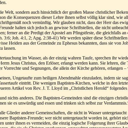
den.
die Welt, sondern auch hinsichtlich der großen Masse christlicher Bek
on die Konsequenzen dieser Lehre ihnen selbst völlig klar sind, wie al
 schriftgemäß noch vernünftig. Wir glauben nicht, dass der Herr das ew
eunde halten sich jedoch an gewisse Schriftstellen, die nicht unbeach
 ferner an die Predigt der Apostel am Pfingstfeste, die gleichfalls an 
:6; Joh. 4:1, 2; Apg. 2:38-41) Wir werden später diese Schriftstellen
ewisse Heiden aus der Gemeinde zu Ephesus bekannten, dass sie von Jo
u lassen.
tertauchung im Wasser, als der einzig wahren Taufe, sprechen ihr wiede
rn Jesus Christus, den Erlöser, erlangt werden kann. Sie lehren, die T
er Vorrechte und Segnungen, die allein der Kirche gehören, erlangen 
en, Ungetaufte zum heiligen Abendmahle einzuladen, indem sie sagen, d
sertaufe eintritt. Die wenigen Baptisten-Kirchen, welche in den letzte
eueren Artikel von Rev. J. T. Lloyd im „Christlichen Herold“ folgendes
, und nichts anderes. Die Baptisten-Gemeinden sind die einzigen christ
 sie es unwürdig und essen und trinken sich selbst zur Verdammnis.
 alle Glieder anderer Gemeinschaften, die nicht in Wasser untergetaucht 
sere Baptisten-Freunde; wer nicht untergetaucht worden ist, gehört nicht
nten unter ihnen es vermeiden, die einzig logische Folgerung ihrer G