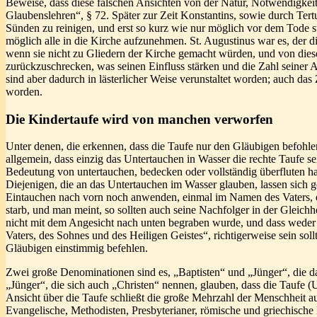
Beweise, dass diese falschen Ansichten von der Natur, Notwendigkeit
Glaubenslehren“, § 72. Später zur Zeit Konstan­tins, sowie durch Tert
Sünden zu reinigen, und erst so kurz wie nur möglich vor dem Tode st
möglich alle in die Kirche aufzunehmen. St. Augustinus war es, der d
wenn sie nicht zu Gliedern der Kirche gemacht würden, und von dieser 
zurückzuschrecken, was seinen Einfluss stärken und die Zahl seiner 
sind aber dadurch in lästerlicher Weise verunstaltet worden; auch da
worden.
Die Kindertaufe wird von manchen verworfen
Unter denen, die erkennen, dass die Taufe nur den Gläubigen befohle
allgemein, dass einzig das Untertauchen in Wasser die rechte Taufe s
Bedeutung von untertauchen, bedecken oder vollständig überfluten h
Diejenigen, die an das Untertauchen im Wasser glauben, lassen sich 
Eintauchen nach vorn noch anwenden, einmal im Namen des Vaters, ei
starb, und man meint, so sollten auch seine Nachfolger in der Gleich
nicht mit dem Angesicht nach unten begraben wurde, und dass weder 
Vaters, des Sohnes und des Heiligen Geistes“, richtigerweise sein soll
Gläubigen einstimmig befehlen.
Zwei große Denominationen sind es, „Baptisten“ und „Jünger“, die d
„Jünger“, die sich auch „Christen“ nennen, glauben, dass die Taufe 
Ansicht über die Taufe schließt die große Mehrzahl der Menschheit au
Evangelische, Methodisten, Presbyterianer, römische und griechische