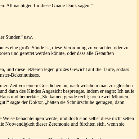
t dem Allmächtigen für diese Gnade Dank sagen.“
der Sünden“ usw.
hon es eine große Sünde ist, diese Verordnung zu verachten oder zu
oren und gerettet werden könnte, oder dass alle Getauften
n, und diese letzteren legen großes Gewicht auf die Taufe, sodass
inster-Bekenntnisses.
kurze Zeit vor einem Geistlichen an, nach welchem man zur gleichen
m und dann des Kindes Angesicht besprengte, indem er sagte: Ich taufe
s Haus und bemerkte: „Sie kamen gerade recht; noch zwei Minuten,
ut!“ sagte der Doktor, „hätten sie Schnürschuhe getragen, dann
e Weise benachteiligen werde, und doch sind selbst diese nicht selten
ie Notwendigkeit dieser Zeremonie und fürchten sich, wenn sie