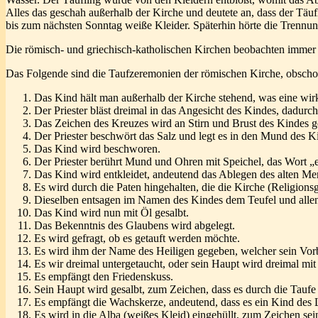
Alles das geschah außerhalb der Kirche und deutete an, dass der Täuf
bis zum nächsten Sonntag weiße Kleider. Späterhin hörte die Trennu
Die römisch- und griechisch-katholischen Kirchen beobachten immer 
Das Folgende sind die Taufzeremonien der römischen Kirche, obscho
Das Kind hält man außerhalb der Kirche stehend, was eine wir
Der Priester bläst dreimal in das Angesicht des Kindes, dadur
Das Zeichen des Kreuzes wird an Stirn und Brust des Kindes 
Der Priester beschwört das Salz und legt es in den Mund des 
Das Kind wird beschworen.
Der Priester berührt Mund und Ohren mit Speichel, das Wort „
Das Kind wird entkleidet, andeutend das Ablegen des alten Me
Es wird durch die Paten hingehalten, die die Kirche (Religions
Dieselben entsagen im Namen des Kindes dem Teufel und alle
Das Kind wird nun mit Öl gesalbt.
Das Bekenntnis des Glaubens wird abgelegt.
Es wird gefragt, ob es getauft werden möchte.
Es wird ihm der Name des Heiligen gegeben, welcher sein Vorbi
Es wir dreimal untergetaucht, oder sein Haupt wird dreimal mi
Es empfängt den Friedenskuss.
Sein Haupt wird gesalbt, zum Zeichen, dass es durch die Taufe 
Es empfängt die Wachskerze, andeutend, dass es ein Kind des L
Es wird in die Alba (weißes Kleid) eingehüllt, zum Zeichen sei