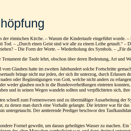
chöpfung
 der römischen Kirche. – Warum die Kindertaufe eingeführt wurde. – Sc
i Tod. – „Durch einen Geist sind wir alle zu einem Leibe getauft.“ – D
lziehen? – Die Form der Worte. – Wiederholung des Symbols. – „Für di
eue Testament die Taufe lehrt, obschon über deren Bedeutung, Art und 
 vom Glauben hatte im zweiten Jahrhundert solche Fortschritte gemac
sertaufe bringe nicht nur jeden, der sich ihr unterzog, durch Erlassen
aden oder Begünstigungen von Gott, welche nicht anders zu erlangen se
nder weder glauben noch in die Bundesverheißungen eintreten konnten, 
auben und in seinen Wegen wandeln sollten und verpflichteten sich, ihr
langten schnell zum Formenwesen und zu übermäßiger Ausarbeitung der 
, zu denen man durch eine Vorhalle gelangte. Die letztere war für das
n untergetaucht. Der amtierende Prediger beschwor den Taufkandidaten 
ondere Formel geweiht, um daraus geheiligtes Wasser zu machen. Ein Te
legen des alten Menschen symbolisiert war, und dann dreimal unterget