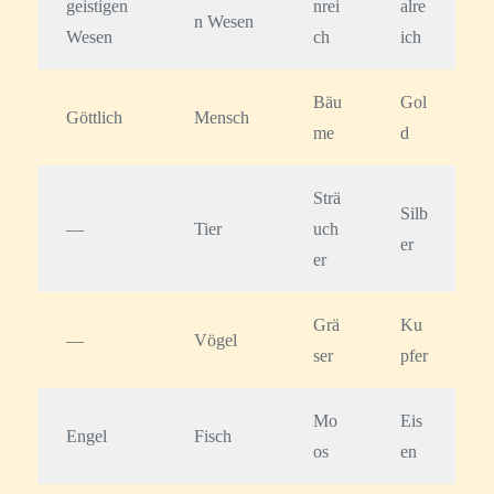
geistigen
nrei
alre
n Wesen
Wesen
ch
ich
Bäu
Gol
Göttlich
Mensch
me
d
Strä
Silb
—
Tier
uch
er
er
Grä
Ku
—
Vögel
ser
pfer
Mo
Eis
Engel
Fisch
os
en