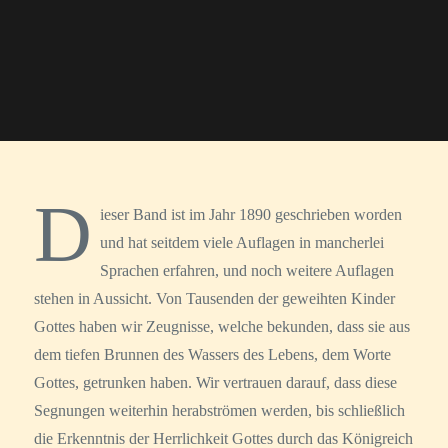
D
ieser Band ist im Jahr 1890 geschrieben worden
und hat seitdem viele Auflagen in mancherlei
Sprachen erfahren, und noch weitere Auflagen
stehen in Aussicht. Von Tausenden der geweihten Kinder
Gottes haben wir Zeugnisse, welche bekunden, dass sie aus
dem tiefen Brun­nen des Wassers des Lebens, dem Worte
Gottes, getrunken haben. Wir vertrauen darauf, dass diese
Segnungen weiterhin herabströmen werden, bis schließlich
die Erkenntnis der Herrlichkeit Gottes durch das König­reich