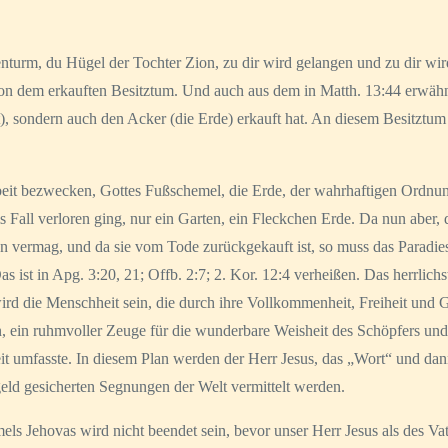
nturm, du Hügel der Tochter Zion, zu dir wird gelangen und zu dir wi
on dem erkauften Besitztum. Und auch aus dem in Matth. 13:44 erwähnt
, sondern auch den Acker (die Erde) erkauft hat. An diesem Besitztum so
eit bezwecken, Gottes Fußschemel, die Erde, der wahrhaftigen Ordnun
 Fall verloren ging, nur ein Garten, ein Fleckchen Erde. Da nun aber, 
üllen vermag, und da sie vom Tode zurückgekauft ist, so muss das Para
s ist in Apg. 3:20, 21; Offb. 2:7; 2. Kor. 12:4 verheißen. Das herrlic
die Menschheit sein, die durch ihre Vollkommenheit, Freiheit und Gott
n, ein ruhmvoller Zeuge für die wunderbare Weisheit des Schöpfers und 
t umfasste. In diesem Plan werden der Herr Jesus, das „Wort“ und da
geld gesicherten Segnungen der Welt vermittelt werden.
s Jehovas wird nicht beendet sein, bevor unser Herr Jesus als des V