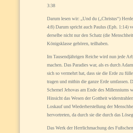
3:38
Darum lesen wir: „Und du („Christus“) Herde
4:8) Darum spricht auch Paulus (Eph. 1:14) v
derselbe nicht nur den Schatz (die Menschheit)
Königsklasse gehören, teilhaben.
Im Tausendjährigen Reiche wird nun jede Arb
machen. Das Paradies war, als es durch Adams
sich so vermehrt hat, dass sie die Erde zu f
tragen und mithin die ganze Erde umfassen. Da
Schemel Jehovas am Ende des Millenniums wird 
Hinsicht das Wesen der Gottheit widerstrahle
Loskauf und Wiederherstellung der Menschhei
hervortreten, da durch sie die durch das Löse
Das Werk der Herrlichmachung des Fußschemel