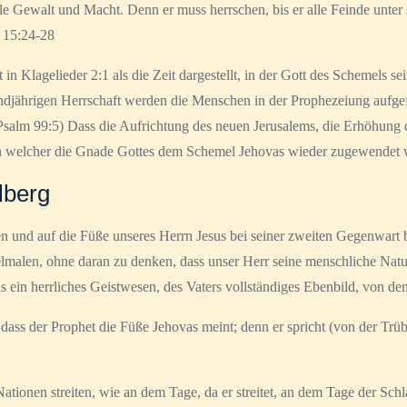
lle Gewalt und Macht. Denn er muss herrschen, bis er alle Feinde unter 
. 15:24-28
in Klagelieder 2:1 als die Zeit dargestellt, in der Gott des Schemels s
ndjährigen Herrschaft werden die Menschen in der Prophezeiung aufgef
(Psalm 99:5) Dass die Aufrichtung des neuen Jerusalems, die Erhöhung 
n welcher die Gnade Gottes dem Schemel Jehovas wieder zugewendet wir
lberg
en und auf die Füße unseres Herrn Jesus bei seiner zweiten Gegenwart
lmalen, ohne daran zu denken, dass unser Herr seine menschliche Natu
 ein herrliches Geistwesen, des Vaters vollständiges Ebenbild, von den
dass der Prophet die Füße Jehovas meint; denn er spricht (von der Trü
ionen streiten, wie an dem Tage, da er streitet, an dem Tage der Schlac