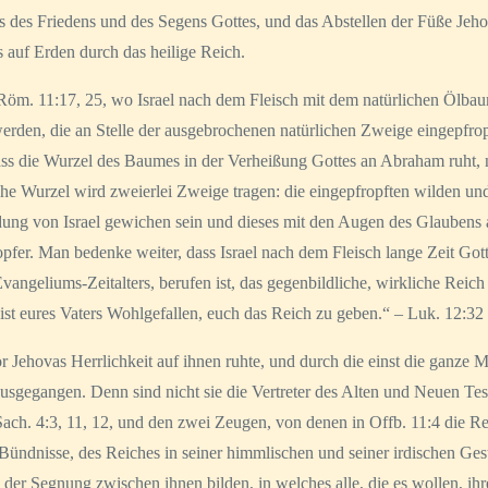
hes des Friedens und des Segens Gottes, und das Abstellen der Füße Jeh
 auf Erden durch das heilige Reich.
t Röm. 11:17, 25, wo Israel nach dem Fleisch mit dem natürlichen Ölba
den, die an Stelle der ausgebrochenen natürlichen Zweige eingepfropft
, dass die Wurzel des Baumes in der Verheißung Gottes an Abraham ruht
che Wurzel wird zweierlei Zweige tragen: die eingepfropften wilden und
endung von Israel gewichen sein und dieses mit den Augen des Glaubens
pfer. Man bedenke weiter, dass Israel nach dem Fleisch lange Zeit Gott
vangeliums-Zeitalters, berufen ist, das gegenbildliche, wirkliche Reich
 ist eures Vaters Wohlgefallen, euch das Reich zu geben.“ – Luk. 12:32
r Jehovas Herrlichkeit auf ihnen ruhte, und durch die einst die ganze
usgegangen. Denn sind nicht sie die Vertreter des Alten und Neuen Te
h. 4:3, 11, 12, und den zwei Zeugen, von denen in Offb. 11:4 die Red
ündnisse, des Reiches in seiner himmlischen und seiner irdischen Gest
der Segnung zwischen ihnen bilden, in welches alle, die es wollen, ih