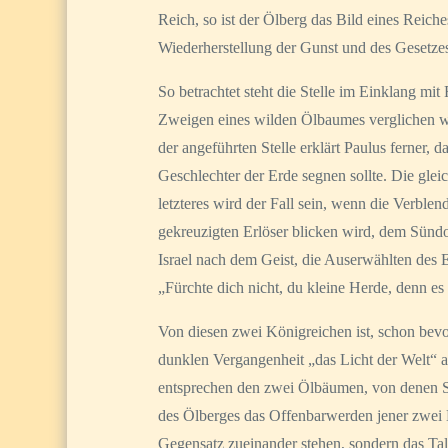
Reich, so ist der Ölberg das Bild eines Reic
Wiederherstellung der Gunst und des Gesetzes
So betrachtet steht die Stelle im Einklang mi
Zweigen eines wilden Ölbaumes verglichen wer
der angeführten Stelle erklärt Paulus ferner
Geschlechter der Erde segnen sollte. Die glei
letzteres wird der Fall sein, wenn die Verbl
gekreuzigten Erlöser blicken wird, dem Sündo
Israel nach dem Geist, die Auserwählten des E
„Fürchte dich nicht, du kleine Herde, denn es
Von diesen zwei Königreichen ist, schon bevo
dunklen Vergangenheit „das Licht der Welt“ a
entsprechen den zwei Ölbäumen, von denen Sac
des Ölberges das Offenbarwerden jener zwei B
Gegensatz zueinander stehen, sondern das Tal 