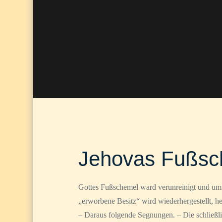
Jehovas Fußsch
Gottes Fußschemel ward verunreinigt und um 
„erworbene Besitz“ wird wiederhergestellt, h
– Daraus folgende Segnungen. – Die schließli