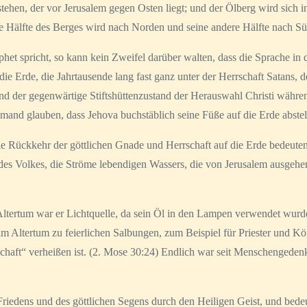
hen, der vor Jerusalem gegen Osten liegt; und der Ölberg wird sich i
ie Hälfte des Berges wird nach Norden und seine andere Hälfte nach S
et spricht, so kann kein Zweifel darüber walten, dass die Sprache in di
ie Erde, die Jahrtausende lang fast ganz unter der Herrschaft Satans, de
 und der gegenwärtige Stiftshüttenzustand der Herauswahl Christi währe
emand glauben, dass Jehova buchstäblich seine Füße auf die Erde abstel
die Rückkehr der göttlichen Gnade und Herrschaft auf die Erde bedeuten
 des Volkes, die Ströme lebendigen Wassers, die von Jerusalem ausgehe
 Altertum war er Lichtquelle, da sein Öl in den Lampen verwendet wurd
Altertum zu feierlichen Salbungen, zum Beispiel für Priester und Kön
schaft“ verheißen ist. (2. Mose 30:24) Endlich war seit Menschengeden
 Friedens und des göttlichen Segens durch den Heiligen Geist, und bede