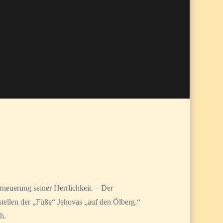
euerung seiner Herrlichkeit. – Der
stellen der „Füße“ Jehovas „auf den Ölberg.“
h.