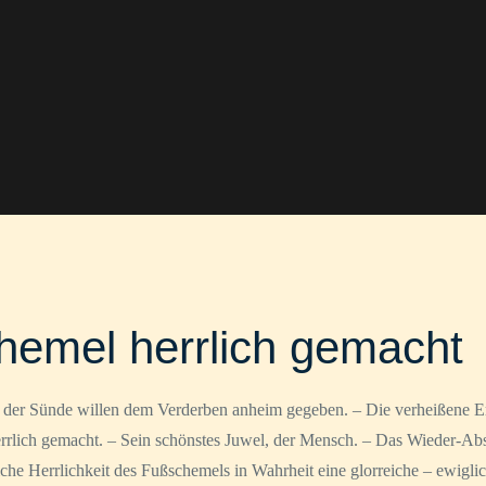
emel herrlich gemacht
der Sünde willen dem Verderben anheim gegeben. – Die verheißene Ern
errlich gemacht. – Sein schönstes Juwel, der Mensch. – Das Wieder-Ab
che Herrlichkeit des Fußschemels in Wahrheit eine glorreiche – ewiglic