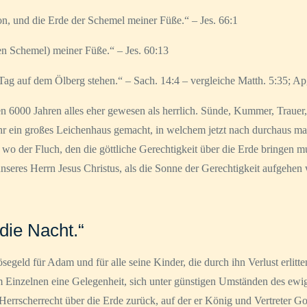
n, und die Erde der Schemel meiner Füße.“ – Jes. 66:1
en Schemel) meiner Füße.“ – Jes. 60:13
ag auf dem Ölberg stehen.“ – Sach. 14:4 – vergleiche Matth. 5:35; Ap
en 6000 Jahren alles eher gewesen als herrlich. Sünde, Kummer, Trauer,
hr ein großes Leichenhaus gemacht, in welchem jetzt nach durchaus ma
 wo der Fluch, den die göttliche Gerechtigkeit über die Erde bringen
nseres Herrn Jesus Christus, als die Sonne der Gerechtigkeit aufgehen 
die Nacht.“
ösegeld für Adam und für alle seine Kinder, die durch ihn Verlust erlit
 Einzelnen eine Gelegenheit, sich unter günstigen Umständen des ew
errscherrecht über die Erde zurück, auf der er König und Vertreter Got